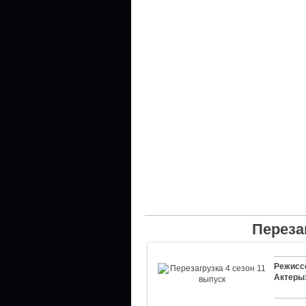
Переза
Режисс
Актеры