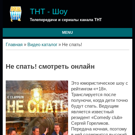
ТНТ - Шоу
Телепередачи и сериалы канала ТНТ
MENU
Главная
»
Видео каталог
» Не спать!
Не спать! смотреть онлайн
Это юмористическое шоу с
рейтингом «+18».
Транслируется после
полуночи, когда дети точно
будут спать. Ведущим
является известный
резидент «Comedy club»
Сергей Гореликов.
Передача ночная, поэтому
в ней содержится высокий