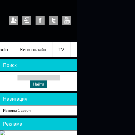
adio
Кино онлайн
TV
Поиск
Навигация:
Измены 1 сезон
Реклама