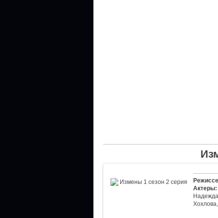
Изм
Режиссе
Актеры:
Надежда 
Хохлова