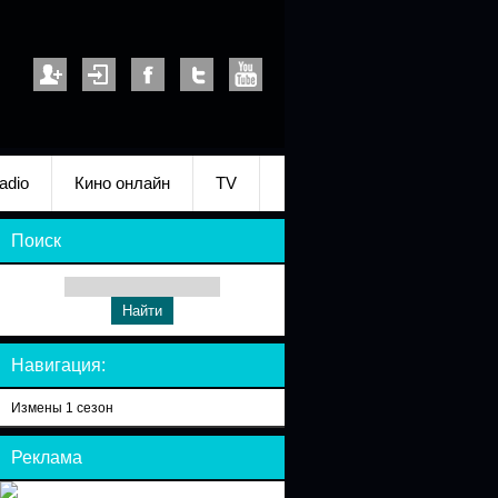
adio
Кино онлайн
TV
Поиск
Навигация:
Измены 1 сезон
Реклама