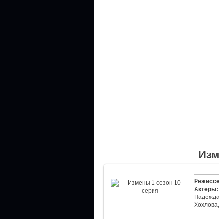
Изм
Режиссе
Актеры:
Надежда 
Хохлова