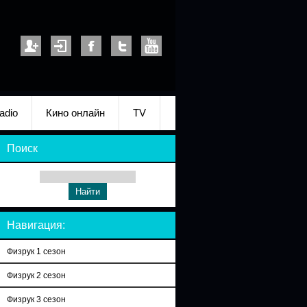
adio
Кино онлайн
TV
Поиск
Навигация:
Физрук 1 сезон
Физрук 2 сезон
Физрук 3 сезон