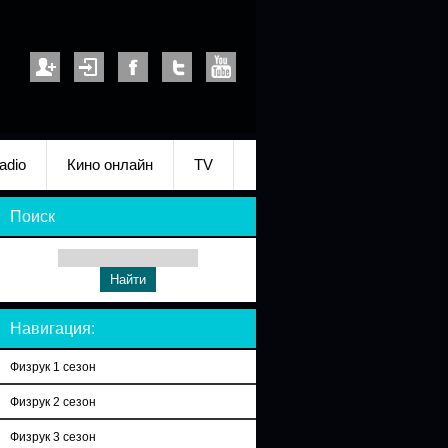
adio
Кино онлайн
TV
Поиск
Навигация:
Физрук 1 сезон
Физрук 2 сезон
Физрук 3 сезон