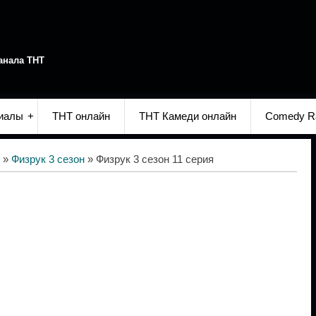
анала ТНТ
иалы
ТНТ онлайн
ТНТ Камеди онлайн
Comedy R
»
Физрук 3 сезон
» Физрук 3 сезон 11 серия