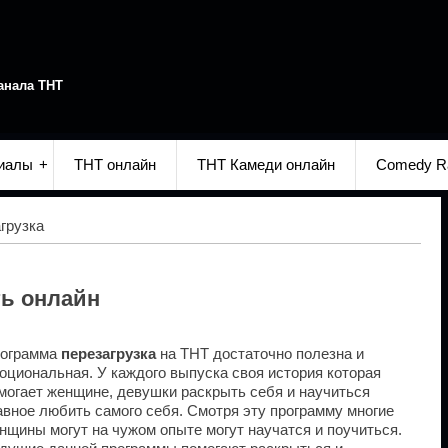
анала ТНТ
иалы
ТНТ онлайн
ТНТ Камеди онлайн
Comedy R
грузка
ть онлайн
ограмма
перезагрузка
на ТНТ достаточно полезна и
оциональная. У каждого выпуска своя история которая
могает женщине, девушки раскрыть себя и научиться
авное любить самого себя. Смотря эту программу многие
нщины могут на чужом опыте могут научатся и поучиться.