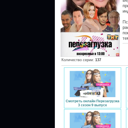
Ве
пр
ин
Пс
ра
по
те
Количество серии
:
137
Смотреть онлайн Перезагрузка
3 сезон 9 выпуск