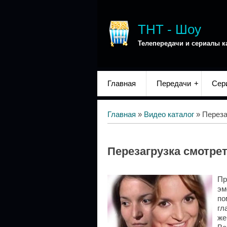
ТНТ - Шоу
Телепередачи и сериалы к
Главная
Передачи
Сер
Главная
»
Видео каталог
» Переза
Перезагрузка смотре
Пр
эм
по
гл
же