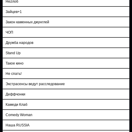
Неzлоб
Зайцев+1
Закон каменных джунглей
ЧОП
Дружба народов
Stand Up
Такое кино
Не спать!
Экстрасенсы ведут расследование
Деффчонки
Камеди Клаб
Comedy Woman
Наша RUSSIA