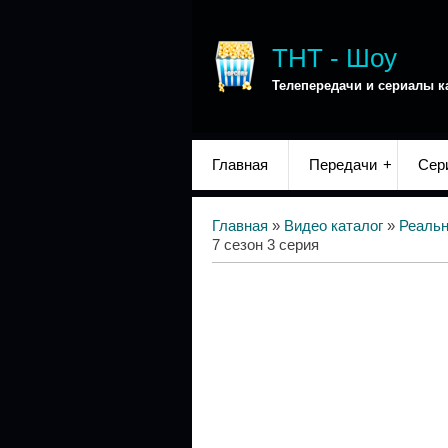
ТНТ - Шоу
Телепередачи и сериалы к
Главная
Передачи
Сер
Главная
»
Видео каталог
»
Реаль
7 сезон 3 серия