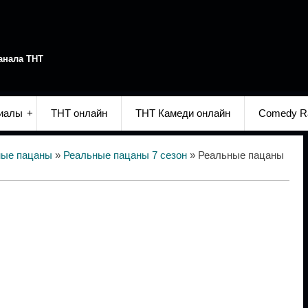
анала ТНТ
иалы
ТНТ онлайн
ТНТ Камеди онлайн
Comedy R
ные пацаны
»
Реальные пацаны 7 сезон
» Реальные пацаны