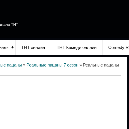
анала ТНТ
иалы
ТНТ онлайн
ТНТ Камеди онлайн
Comedy R
ные пацаны
»
Реальные пацаны 7 сезон
» Реальные пацаны