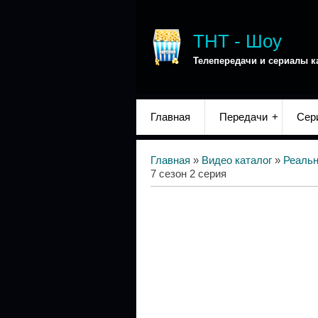
ТНТ - Шоу
Телепередачи и сериалы к
Главная
Передачи
Сер
Главная
»
Видео каталог
»
Реаль
7 сезон 2 серия