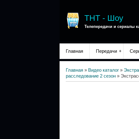
ТНТ - Шоу
Телепередачи и сериалы к
Главная
Передачи
Сер
Главная
»
Видео каталог
»
Экстра
расследование 2 сезон
» Экстрас