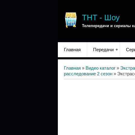
ТНТ - Шоу
Телепередачи и сериалы к
Главная
Передачи
Сер
Главная
»
Видео каталог
»
Экстра
расследование 2 сезон
» Экстрас