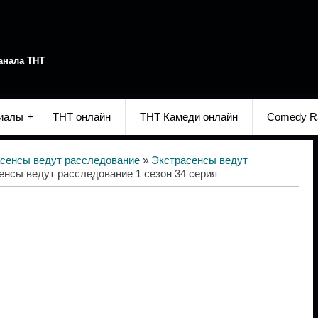
анала ТНТ
иалы
ТНТ онлайн
ТНТ Камеди онлайн
Comedy R
сенсы ведут расследование
»
Экстрасенсы ведут
енсы ведут расследование 1 сезон 34 серия