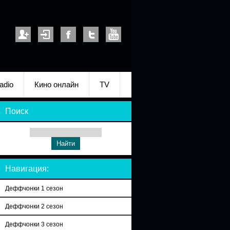
adio
Кино онлайн
TV
Поиск
Навигация:
Деффчонки 1 сезон
Деффчонки 2 сезон
Деффчонки 3 сезон