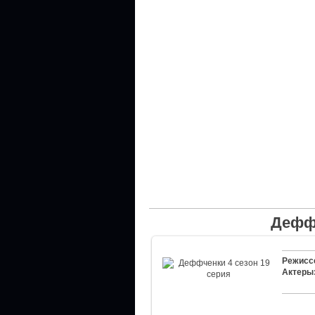
Деффч
Режисс
Актеры