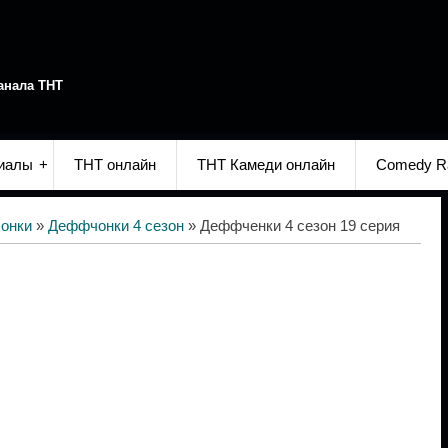
анала ТНТ
иалы
ТНТ онлайн
ТНТ Камеди онлайн
Comedy R
онки
»
Деффчонки 4 сезон
» Деффченки 4 сезон 19 серия