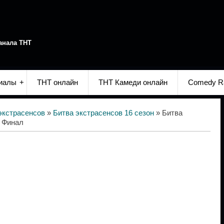
анала ТНТ
иалы
ТНТ онлайн
ТНТ Камеди онлайн
Comedy R
экстрасенсов
»
Битва экстрасенсов 16 сезон
» Битва
. Финал