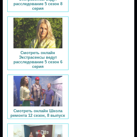
расследование 5 сезон 8
серия
Смотреть онлайн
Экстрасенсы ведут
расследование 5 сезон 6
серия
Смотреть онлайн Школа
ремонта 12 сезон, 8 выпуск