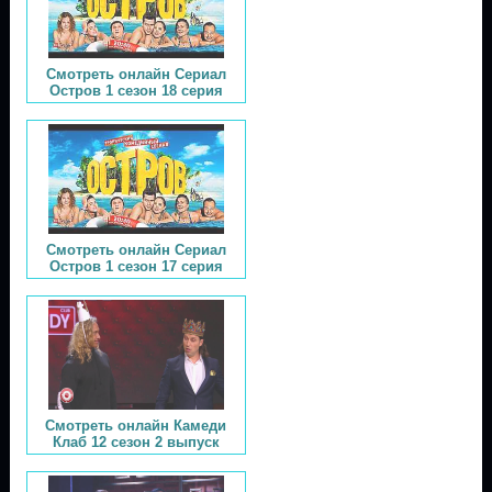
Смотреть онлайн Сериал
Остров 1 сезон 18 серия
Смотреть онлайн Сериал
Остров 1 сезон 17 серия
Смотреть онлайн Камеди
Клаб 12 сезон 2 выпуск