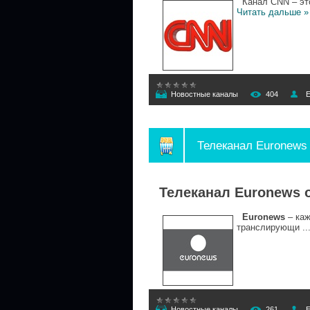
Канал CNN – это
Читать дальше »
Новостные каналы
404
E
Телеканал Euronews
Телеканал Euronews 
Euronews
– каж
транслирующи
..
Новостные каналы
261
E