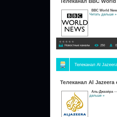
Телеканал BBC World
BBC World New
Читать дальше »
Новостные каналы
250
E
Телеканал Al Jazeer
Телеканал Al Jazeera
Аль-Джази́ра
— 
дальше »