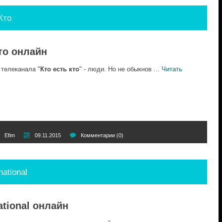
Кто
то онлайн
телеканала "
Кто есть кто
" - люди. Но не обыкнов
...
Читать
Efim
09.11.2015
Комментарии (0)
ational
ational онлайн