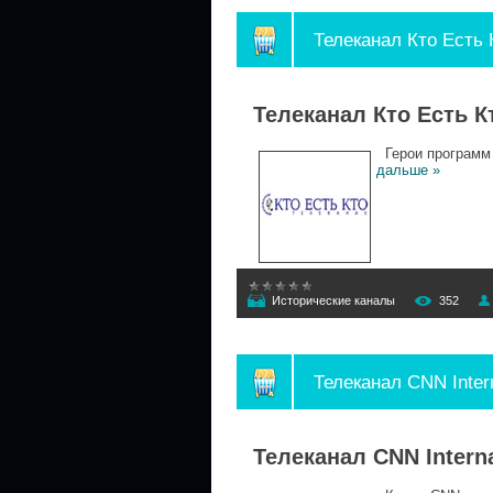
Телеканал Кто Есть 
Телеканал Кто Есть К
Герои программ 
дальше »
Исторические каналы
352
Телеканал CNN Intern
Телеканал CNN Intern