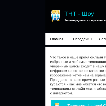
ТНТ - Шоу
Телепередачи и сериалы к
Главная
Передачи
Сер
Что такое в наше время
онлайн 
избранные и любимые
телекана
уверенным шагом входит в нашу 
цифровом качестве и в качестве 
изображение четче чем на экранах
Правда ест в наше время разные 
кусаются и как мне кажется что н
телеканалы онлайн
можно абсол
с интернетом.
Телеканал National 