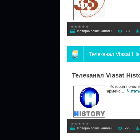
Исторические каналы
557
Телеканал Viasat His
Телеканал Viasat Hist
История появлен
армейс
...
Читать
Исторические каналы
279