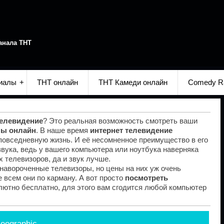
анала ТНТ
иалы
ТНТ онлайн
ТНТ Камеди онлайн
Comedy R
телевидение
? Это реальная возможность смотреть ваши
лы онлайн
. В наше время
интернет телевидение
повседневную жизнь. И её несомненное преимущество в его
звука, ведь у вашего компьютера или ноутбука наверняка
 телевизоров, да и звук лучше.
навороченные телевизоры, но цены на них уж очень
е всем они по карману. А вот просто
посмотреть
ютно бесплатно, для этого вам сгодится любой компьютер
Geographic