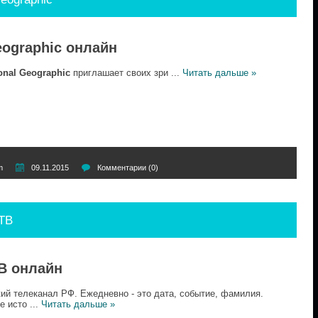
eographic онлайн
onal Geographic
приглашает своих зри
...
Читать дальше »
m
09.11.2015
Комментарии (0)
 ТВ
ТВ онлайн
ий телеканал РФ. Ежедневно - это дата, событие, фамилия.
е исто
...
Читать дальше »