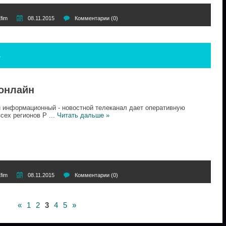
fim
08.11.2015
Комментарии (0)
4
 онлайн
информационный - новостной телеканал дает оперативную
сех регионов Р
...
Читать дальше »
fim
08.11.2015
Комментарии (0)
«
1
2
3
4
5
»