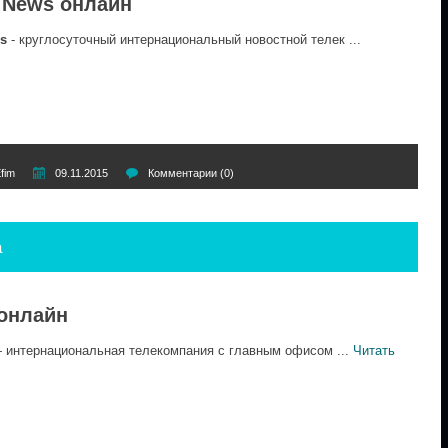
 News онлайн
s
- круглосуточный интернациональный новостной телек
...
fim
09.11.2015
Комментарии (0)
a
 онлайн
интернациональная телекомпания с главным офисом
...
Читать