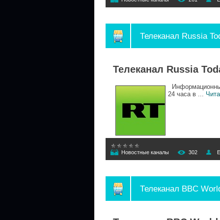
Телеканал Russia To
Телеканал Russia Tod
Информационный 
24 часа в
...
Чита
Новостные каналы
302
E
Телеканал BBC Worl