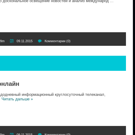
 доскональное освещение новостей и анализ международ
...
fim
09.11.2015
Комментарии (0)
онлайн
додневный информационный круглосуточный телеканал,
.
Читать дальше »
fim
09.11.2015
Комментарии (0)