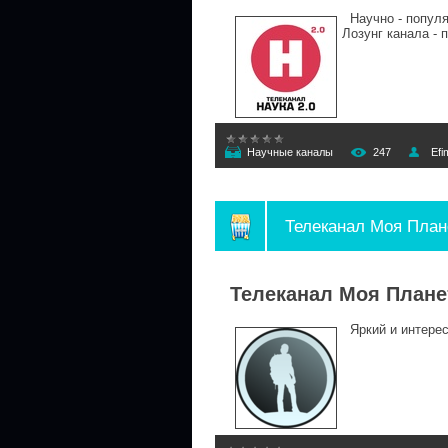
Научно - популя
Лозунг канала - 
Научные каналы
247
Efi
Телеканал Моя План
Телеканал Моя Плане
Яркий и интересн