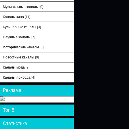
Музыкальные каналы
[0]
Каналы кино
[11]
Кулинарные каналы
[3]
Научные каналы
[7]
Исторические каналы
[3]
Новостные каналы
[9]
Каналы мода
[2]
Каналы природа
[4]
Реклама
Топ 5
Статистика