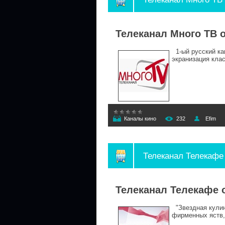
Телеканал Много ТВ 
1-ый русский ка
экранизация кла
Каналы кино
232
Efim
Телеканал Телекафе
Телеканал Телекафе 
"Звездная кулин
фирменных яств