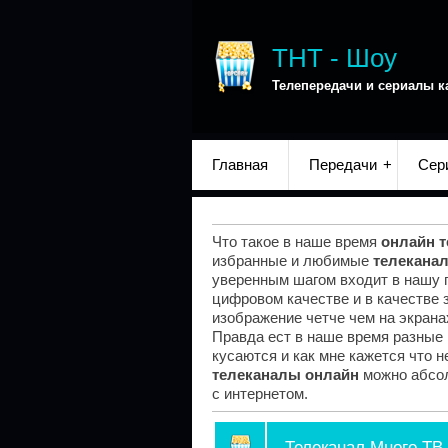
ТНТ - Шоу
Телепередачи и сериалы к
Главная
Передачи
Сер
Что такое в наше время
онлайн 
избранные и любимые
телекана
уверенным шагом входит в нашу 
цифровом качестве и в качестве 
изображение четче чем на экранах
Правда ест в наше время разные 
кусаются и как мне кажется что н
телеканалы онлайн
можно абсол
с интернетом.
Телеканал Много ТВ