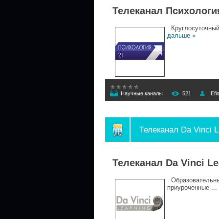
Телеканал Психологи
Круглосуточный 
дальше »
Научные каналы
521
Efi
Телеканал Da Vinci L
Телеканал Da Vinci L
Образовательны
приуроченные
...