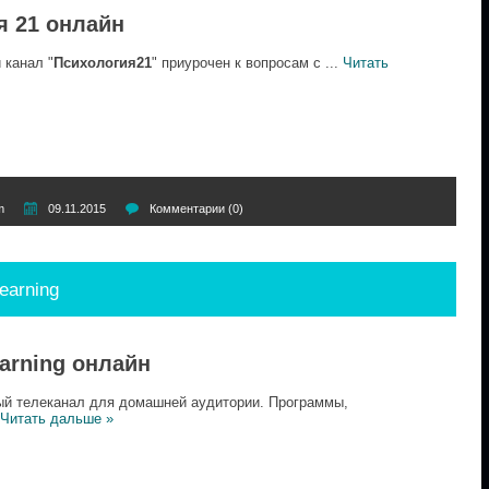
я 21 онлайн
канал "
Психология21
" приурочен к вопросам с
...
Читать
m
09.11.2015
Комментарии (0)
earning
earning онлайн
й телеканал для домашней аудитории. Программы,
Читать дальше »