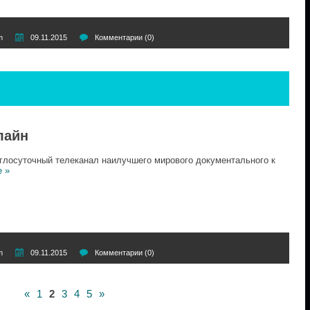
m
09.11.2015
Комментарии (0)
лайн
углосуточный телеканал наилучшего мирового документального к
е »
m
09.11.2015
Комментарии (0)
«
1
2
3
4
5
»