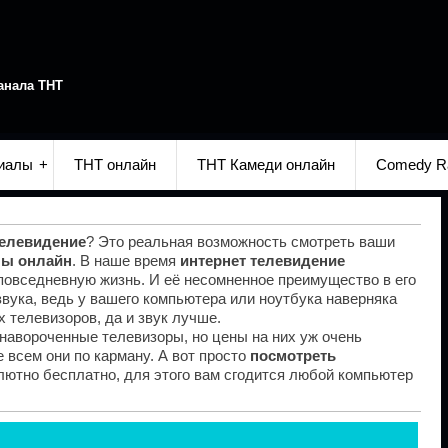
анала ТНТ
иалы
ТНТ онлайн
ТНТ Камеди онлайн
Comedy R
телевидение
? Это реальная возможность смотреть ваши
лы онлайн
. В наше время
интернет телевидение
повседневную жизнь. И её несомненное преимущество в его
звука, ведь у вашего компьютера или ноутбука наверняка
 телевизоров, да и звук лучше.
навороченные телевизоры, но цены на них уж очень
е всем они по карману. А вот просто
посмотреть
ютно бесплатно, для этого вам сгодится любой компьютер