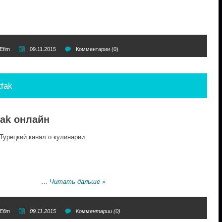
Efim
09.11.2015
Комментарии (0)
tfak
fak онлайн
урецкий канал о кулинарии.
...
Читать дальше »
Efim
09.11.2015
Комментарии (0)