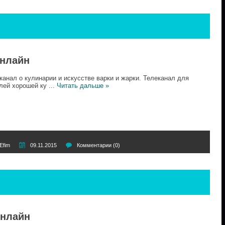
онлайн
анал о кулинарии и искусстве варки и жарки. Телеканал для
лей хорошей ку
...
Читать дальше »
Efim
09.11.2015
Комментарии (0)
онлайн